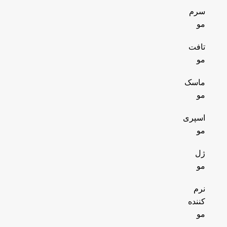
سرم
مو
تافت
مو
ماسک
مو
اسپری
مو
ژل
مو
نرم
کننده
مو