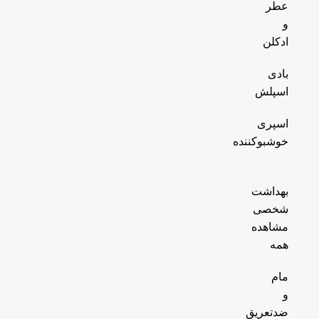
عطر
و
ادکلن
بادی
اسپلش
اسپری
خوشبوکننده
بهداشت
شخصی
مشاهده
همه
مام
و
ضدتعریق