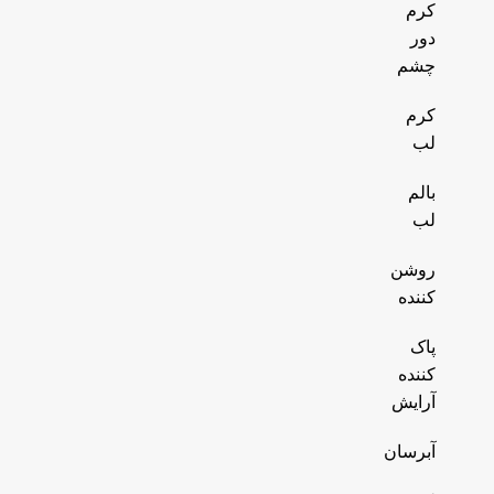
کرم
دور
چشم
کرم
لب
بالم
لب
روشن
کننده
پاک
کننده
آرایش
آبرسان