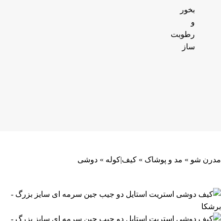
بخور
و
رطوبت
ساز
مدرن شو
»
مد و پوشاک
»
کیف|کوله
»
دوشی