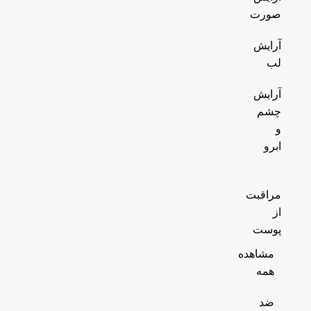
صورت
آرایش
لب
آرایش
چشم
و
ابرو
مراقبت
از
پوست
مشاهده
همه
ضد