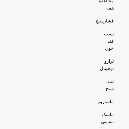
مشاهده
همه
فشارسنج
تست
قند
خون
ترازو
دیجیتال
تب
سنج
ماساژور
ماسک
تنفسی