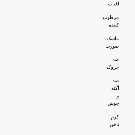
آفتاب
مرطوب
کننده
ماسک
صورت
ضد
چروک
ضد
آکنه
و
جوش
کرم
ناخن