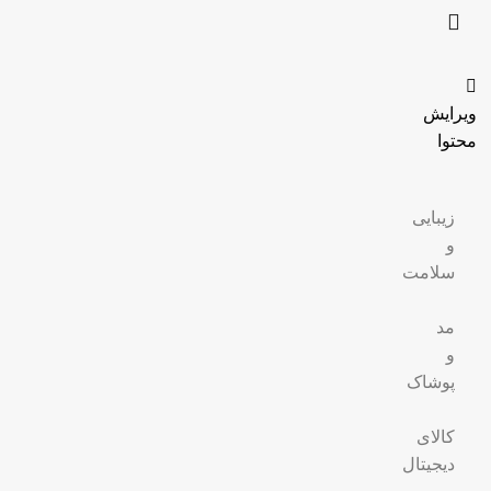
ویرایش
محتوا
زیبایی
و
سلامت
مد
و
پوشاک
کالای
دیجیتال