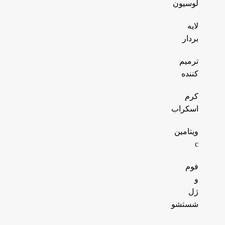
لوسیون
لایه
بردار
ترمیم
کننده
کرم
اسکراب
ویتامین
c
فوم
و
ژل
شستشو