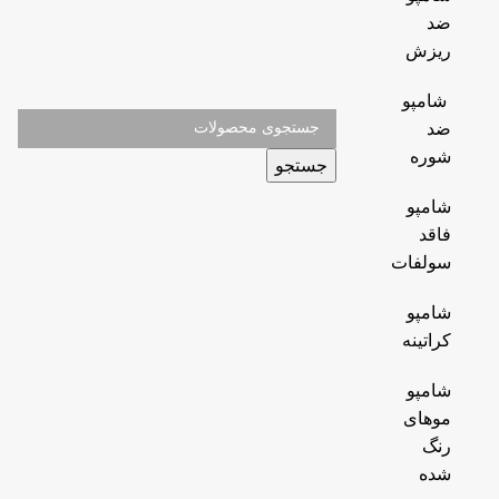
ضد
ریزش
شامپو
ضد
شوره
جستجو
شامپو
فاقد
سولفات
شامپو
کراتینه
شامپو
موهای
رنگ
شده