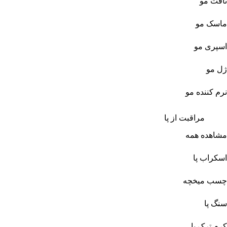
تافت مو
ماسک مو
اسپری مو
ژل مو
نرم کننده مو
مراقبت از پا
مشاهده همه
اسکراب پا
چسب میخچه
سنگ پا
کرم ترک پا