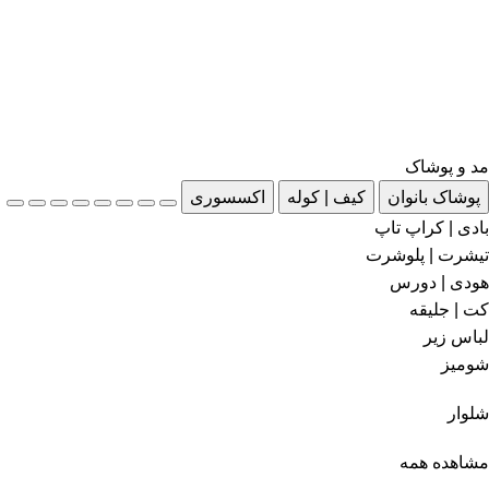
مد و پوشاک
پوشاک بانوان
کیف | کوله
اکسسوری
بادی | کراپ تاپ
تیشرت | پلوشرت
هودی | دورس
کت | جلیقه
لباس زیر
شومیز
شلوار
مشاهده همه