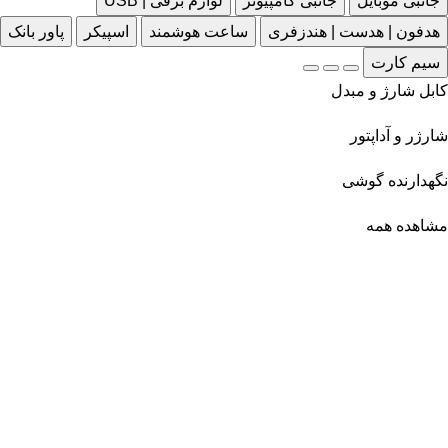
جانبی موبایل
جانبی کامپیوتر
لوازم برقی | USB
هدفون | هدست | هندزفری
ساعت هوشمند
اسپیکر
پاور بانک
سیم کارت
کابل شارژ و مبدل
شارژر و آداپتور
نگهدارنده گوشی
مشاهده همه