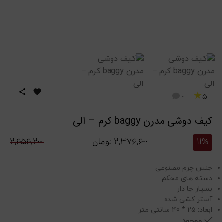
★
0
5
کیف دوشی مدرن baggy کرم – الی
11%
۲,۳۷۶,۶۰۰
تومان
۲,۶۵۶,۲۰۰
جنس چرم مصنوعی
دسته های محکم
بسیار جا دار
آستر کشی شده
ابعاد: 25 * 40 سانتی متر
موجود