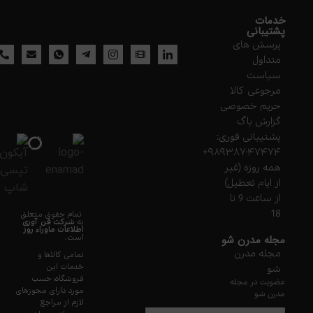
خدمات
پشتیبانی
پرسش های
متداول
سیاست
مرجوعی کالا
حریم خصوصی
گزارش باگ
پشتیبانی فوری:
۹۸۹۳۸۷۰۴۷۴۷۴+
همه روزه (غیر
از ایام تعطیل)
از ساعت 9 تا
18
تمام حقوق متعلق
به
شرکت فن آوری
اطلاعات ماوراء
روز
مجله مدرن شو
است.
مجله مدرن
تمامی کالاها و
خدمات این
شو
فروشگاه، حسب
عضویت در مجله
مورد دارای مجوزهای
مدرن شو
لازم از مراجع