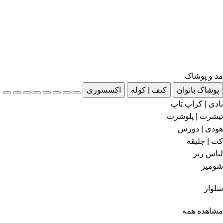
مد و پوشاک
پوشاک بانوان
کیف | کوله
اکسسوری
بادی | کراپ تاپ
تیشرت | پلوشرت
هودی | دورس
کت | جلیقه
لباس زیر
شومیز
شلوار
مشاهده همه