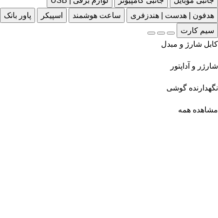
جانبی موبایل
جانبی کامپیوتر
لوازم برقی | USB
هدفون | هدست | هندزفری
ساعت هوشمند
اسپیکر
پاور بانک
سیم کارت
کابل شارژ و مبدل
شارژر و آداپتور
نگهدارنده گوشی
مشاهده همه