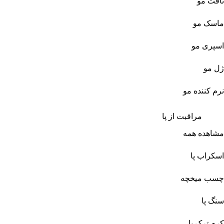
تافت مو
ماسک مو
اسپری مو
ژل مو
نرم کننده مو
مراقبت از پا
مشاهده همه
اسکراب پا
چسب میخچه
سنگ پا
کرم ترک پا