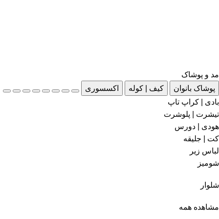
مد و پوشاک
پوشاک بانوان
کیف | کوله
اکسسوری
بادی | کراپ تاپ
تیشرت | پلوشرت
هودی | دورس
کت | جلیقه
لباس زیر
شومیز
شلوار
مشاهده همه