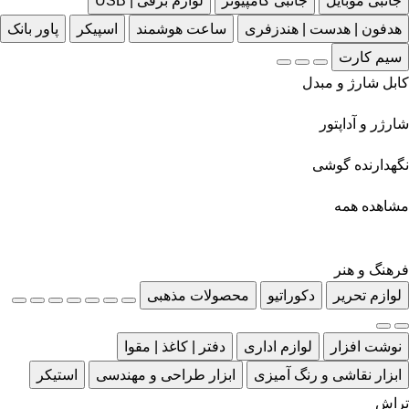
جانبی موبایل
جانبی کامپیوتر
لوازم برقی | USB
هدفون | هدست | هندزفری
ساعت هوشمند
اسپیکر
پاور بانک
سیم کارت
کابل شارژ و مبدل
شارژر و آداپتور
نگهدارنده گوشی
مشاهده همه
فرهنگ و هنر
لوازم تحریر
دکوراتیو
محصولات مذهبی
نوشت افزار
لوازم اداری
دفتر | کاغذ | مقوا
ابزار نقاشی و رنگ آمیزی
ابزار طراحی و مهندسی
استیکر
تراش