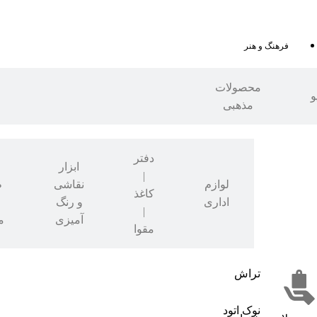
فرهنگ و هنر
محصولات
و
مذهبی
دفتر
ابزار
|
نوشت
لوازم
نقاشی
ط
کاغذ
افزار
اداری
و رنگ
|
آمیزی
م
مقوا
تراش
نوک اتود