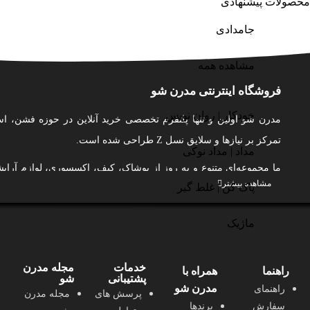
محصولات پیشنهادی
جامدادی
مشاهده همه
فروشگاه اینترنتی مدرن شو
خودکار | روان نویس
مدرن شو اولین و تنها پلتفرم تخصصی خرید آنلاین در حوزه فشن، اس
تمرکز بر نیازها و سلایق نسل Z طراحی شده است.
مداد | مداد نوکی
ما مجموعه‌ای متنوع و به‌ روز از پوشاک، کیف، اکسسوری، لوازم آر
مشاهده بیشتر
پاک کن | غلط گیر
مو، بهداشت شخصی و عطر و ادکلن را از بهترین برندهای ایرانی گردآور
و لذت‌بخش از خرید اینترنتی را برای شما فراهم کنیم.
ماژیک
در مدرن شو، ما فقط محصول نمی‌فروشیم؛ ما به شما کمک می‌کنیم 
بدرخشید و با اعتماد به‌ نفس ظاهر شوید.
خدمات
مجله مدرن
راهنما
همراه با
پشتیبانی
شو
ما به کیفیت، اصالت، تنوع، نوآوری و حمایت از تولید ایرانی متعهد هستیم
مدرن شو
راهنمای
پرسش های
مجله مدرن
با طراحی کاربرمحور، پشتیبانی حرفه‌ای، محتوای آموزشی و الهام‌بخش
سفارش
برندها