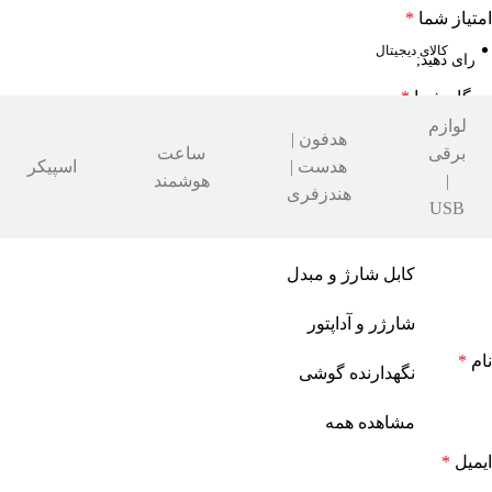
امتیاز شما
*
کالای دیجیتال
دیدگاه شما
*
لوازم
هدفون |
برقی
ساعت
هدست |
اسپیکر
|
هوشمند
هندزفری
USB
کابل شارژ و مبدل
شارژر و آداپتور
نام
*
نگهدارنده گوشی
مشاهده همه
ایمیل
*