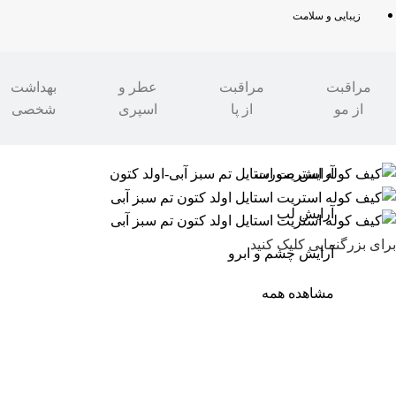
زیبایی و سلامت
مراقبت
مراقبت
عطر و
بهداشت
از مو
از پا
اسپری
شخصی
مدرن شو
»
مد و پوشاک
»
کیف|کوله
»
استریت استایل
آرایش صورت
آرایش لب
برای بزرگنمایی کلیک کنید
آرایش چشم و ابرو
مشاهده همه