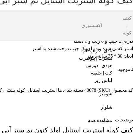
کیف کوله استریت استایل تم سبز آبی-
۱,۳۸۶,۱۰۰
۱,۲۱۹,۶۸۰
تومان
کیف
|
اکسسوری
جنس کتان
کوله
دسته های محکم
دارای 2 جیب و 6 زیپ و 1 دسته
آستر کشی شده و دارای یک جیب دوخته شده به آستر
بادی | کراپ تاپ
ابعاد: 30 * 35 سانتی متر
تیشرت | پلوشرت
هودی | دورس
ناموجود
کت | جلیقه
لباس زیر
کد محصول (SKU)
40078
دسته بندی ها
استریت استایل
,
کوله پشتی
,
ک
شومیز
شلوار
توضیحات
مشاهده همه
کیف کوله استریت استایل اولد کتون تم سبز آبی