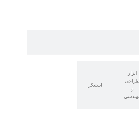
ابزار
راحی
استیکر
و
هندسی