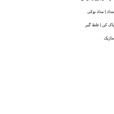
مداد | مداد نوکی
پاک کن | غلط گیر
ماژیک