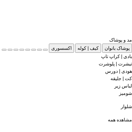
مد و پوشاک
پوشاک بانوان
کیف | کوله
اکسسوری
بادی | کراپ تاپ
تیشرت | پلوشرت
هودی | دورس
کت | جلیقه
لباس زیر
شومیز
شلوار
مشاهده همه